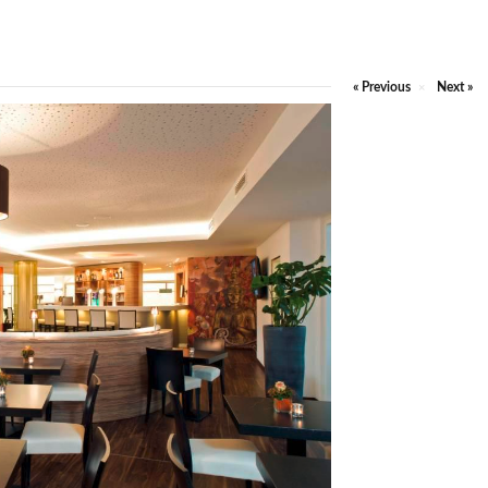
« Previous
Next »
×